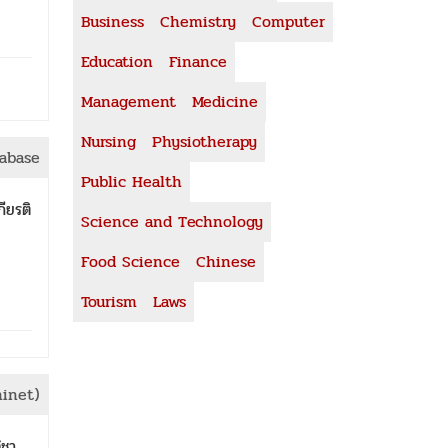
Business
Chemistry
Computer
Education
Finance
Management
Medicine
Nursing
Physiotherapy
abase
Public Health
ียรติ
Science and Technology
ย
Food Science
Chinese
Tourism
Laws
ninet)
ิชา