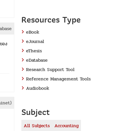
Resources Type
tabase
eBook
eJournal
บของ
eThesis
eDatabase
Research Support Tool
Reference Management Tools
Audiobook
ninet)
Subject
All Subjects
Accounting