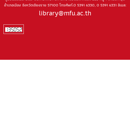
อำเภอเมือง
จังหวัดเชียงราย 57100
โทรศัพท์.0 5391 6330, 0 5391 6331
อีเมล:
library@mfu.ac.th
Social Media
MFU Library
แจ้งเรื่องร้องเรียน / แสดงความคิดเห็น
แจ้งเรื่องร้องเรียน/แสดงความคิดเห็น
ประเมิน
ความพึงพอใจต่อการให้บริการ