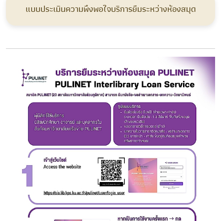
แบบประเมินความพึงพอใจบริการยืมระหว่างห้องสมุด