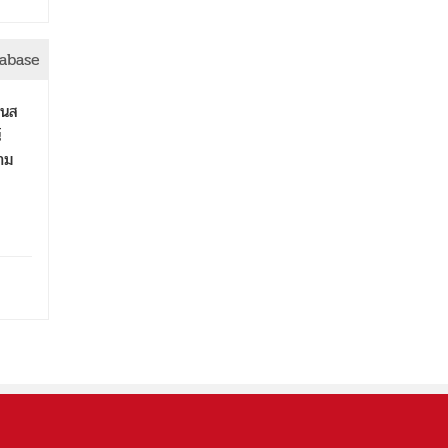
abase
ินส
์
าม