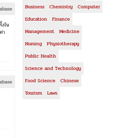
Business
Chemistry
Computer
tabase
Education
Finance
ั้งใน
Management
Medicine
ท่า
Nursing
Physiotherapy
Public Health
Science and Technology
Food Science
Chinese
tabase
Tourism
Laws